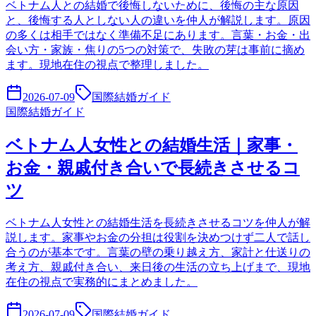
ベトナム人との結婚で後悔しないために、後悔の主な原因
と、後悔する人としない人の違いを仲人が解説します。原因
の多くは相手ではなく準備不足にあります。言葉・お金・出
会い方・家族・焦りの5つの対策で、失敗の芽は事前に摘め
ます。現地在住の視点で整理しました。
2026-07-09
国際結婚ガイド
国際結婚ガイド
ベトナム人女性との結婚生活｜家事・
お金・親戚付き合いで長続きさせるコ
ツ
ベトナム人女性との結婚生活を長続きさせるコツを仲人が解
説します。家事やお金の分担は役割を決めつけず二人で話し
合うのが基本です。言葉の壁の乗り越え方、家計と仕送りの
考え方、親戚付き合い、来日後の生活の立ち上げまで、現地
在住の視点で実務的にまとめました。
2026-07-09
国際結婚ガイド