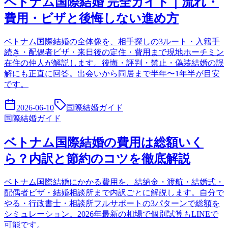
ベトナム国際結婚 完全ガイド｜流れ・
費用・ビザと後悔しない進め方
ベトナム国際結婚の全体像を、相手探しの3ルート・入籍手
続き・配偶者ビザ・来日後の定住・費用まで現地ホーチミン
在住の仲人が解説します。後悔・評判・禁止・偽装結婚の誤
解にも正直に回答。出会いから同居まで半年〜1年半が目安
です。
2026-06-10
国際結婚ガイド
国際結婚ガイド
ベトナム国際結婚の費用は総額いく
ら？内訳と節約のコツを徹底解説
ベトナム国際結婚にかかる費用を、結納金・渡航・結婚式・
配偶者ビザ・結婚相談所まで内訳ごとに解説します。自分で
やる・行政書士・相談所フルサポートの3パターンで総額を
シミュレーション。2026年最新の相場で個別試算もLINEで
可能です。