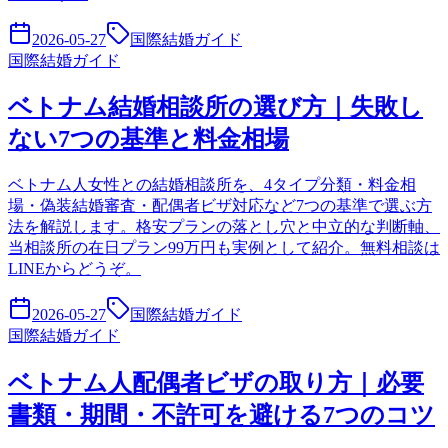
2026-05-27
国際結婚ガイド
国際結婚ガイド
ベトナム結婚相談所の選び方｜失敗し
ない7つの基準と料金相場
ベトナム人女性との結婚相談所を、4タイプ分類・料金相
場・偽装結婚審査・配偶者ビザ対応など7つの基準で選ぶ方
法を解説します。格安プランの落とし穴と中立的な判断軸、
当相談所の在日プラン99万円も実例として紹介。無料相談は
LINEからどうぞ。
2026-05-27
国際結婚ガイド
国際結婚ガイド
ベトナム人配偶者ビザの取り方｜必要
書類・期間・不許可を避ける7つのコツ