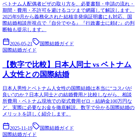
ベトナム人配偶者ビザの取り方を、必要書類・申請の流れ・
期間・費用・不許可を避けるコツまで網羅して解説します。
2025年9月から義務化された結核非発病証明書にも対応。国
際結婚相談所視点で『自分でやる』『行政書士に頼む』の判
断軸も提示します。
2026-05-21
国際結婚ガイド
国際結婚ガイド
【数字で比較】日本人同士 vs ベトナム
人女性との国際結婚
日本人男性とベトナム人女性の国際結婚は本当に“コスパが
良い”のか？日本人同士との結婚費用と比較しながら、相談
所費用・ベトナム現地での挙式費用ゼロ・結納金100万円な
ど、実際に必要なお金を徹底解説。数字で分かる国際結婚の
メリットを詳しく紹介します。
2025-11-19
国際結婚ガイド
国際結婚ガイド