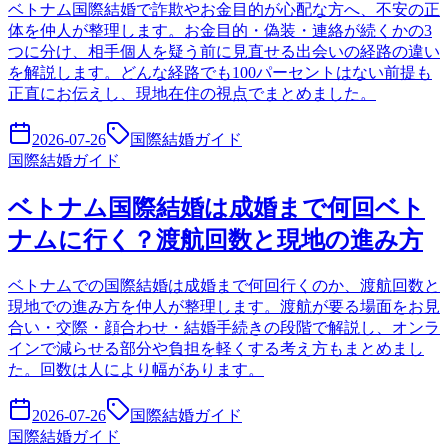
ベトナム国際結婚で詐欺やお金目的が心配な方へ、不安の正
体を仲人が整理します。お金目的・偽装・連絡が続くかの3
つに分け、相手個人を疑う前に見直せる出会いの経路の違い
を解説します。どんな経路でも100パーセントはない前提も
正直にお伝えし、現地在住の視点でまとめました。
2026-07-26
国際結婚ガイド
国際結婚ガイド
ベトナム国際結婚は成婚まで何回ベト
ナムに行く？渡航回数と現地の進み方
ベトナムでの国際結婚は成婚まで何回行くのか、渡航回数と
現地での進み方を仲人が整理します。渡航が要る場面をお見
合い・交際・顔合わせ・結婚手続きの段階で解説し、オンラ
インで減らせる部分や負担を軽くする考え方もまとめまし
た。回数は人により幅があります。
2026-07-26
国際結婚ガイド
国際結婚ガイド