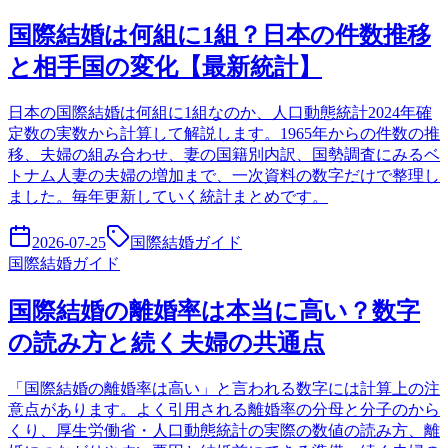
国際結婚は何組に1組？日本の件数推移
と相手国の変化【最新統計】
日本の国際結婚は何組に1組なのか、人口動態統計2024年確
定数の実数から計算して解説します。1965年からの件数の推
移、夫婦の組み合わせ、妻の国籍別内訳、国勢調査にみるベ
トナム人妻の夫婦の増加まで、一次資料の数字だけで整理し
ました。毎年更新していく統計まとめです。
2026-07-25
国際結婚ガイド
国際結婚ガイド
国際結婚の離婚率は本当に高い？数字
の読み方と続く夫婦の共通点
「国際結婚の離婚率は高い」と言われる数字には計算上の注
意点があります。よく引用される離婚率の分母と分子のから
くり、厚生労働省・人口動態統計の実際の数値の読み方、離