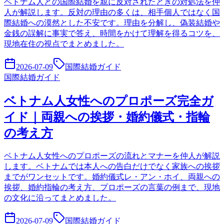
ベトナム人との国際結婚を親に反対されたときの対処法を仲
人が解説します。反対の理由の多くは、相手個人ではなく国
際結婚への漠然とした不安です。理由を分解し、偽装結婚や
金銭の誤解に事実で答え、時間をかけて理解を得るコツを、
現地在住の視点でまとめました。
2026-07-09
国際結婚ガイド
国際結婚ガイド
ベトナム人女性へのプロポーズ完全ガ
イド｜両親への挨拶・婚約儀式・指輪
の考え方
ベトナム人女性へのプロポーズの流れとマナーを仲人が解説
します。ベトナムでは本人への告白だけでなく家族への挨拶
までがワンセットです。婚約儀式レ・アン・ホイ、両親への
挨拶、婚約指輪の考え方、プロポーズの言葉の例まで、現地
の文化に沿ってまとめました。
2026-07-09
国際結婚ガイド