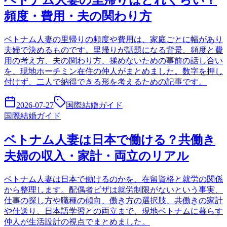
ベトナム人妻の里帰りはどれくらい？
頻度・費用・夫の関わり方
ベトナム人妻の里帰りの頻度や費用は、家庭ごとに幅があり
夫婦で決めるものです。里帰りが話題になる背景、頻度と費
用の考え方、夫の関わり方、揉めないための事前の話し合い
を、現地ホーチミン在住の仲人がまとめました。数字を押し
付けず、二人で納得できる形を考えるための記事です。
2026-07-27
国際結婚ガイド
国際結婚ガイド
ベトナム人妻は日本で働ける？共働き
夫婦の収入・家計・両立のリアル
ベトナム人妻は日本で働けるのかを、在留資格と就労の関係
から整理します。配偶者ビザは就労制限がないという事実、
仕事の探し方や職種の傾向、働き方の選択肢、共働きの家計
や仕送り、日本語学習との両立まで、現地ベトナムに暮らす
仲人が生活設計の視点でまとめました。