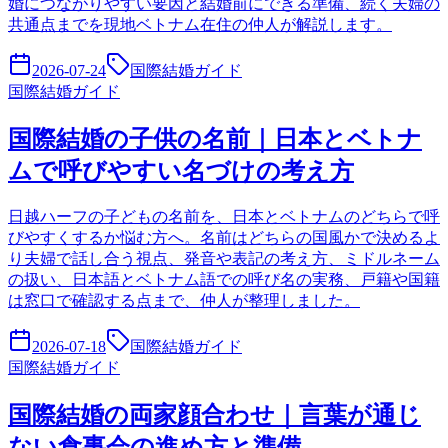
婚につながりやすい要因と結婚前にできる準備、続く夫婦の
共通点までを現地ベトナム在住の仲人が解説します。
2026-07-24
国際結婚ガイド
国際結婚ガイド
国際結婚の子供の名前｜日本とベトナ
ムで呼びやすい名づけの考え方
日越ハーフの子どもの名前を、日本とベトナムのどちらで呼
びやすくするか悩む方へ。名前はどちらの国風かで決めるよ
り夫婦で話し合う視点、発音や表記の考え方、ミドルネーム
の扱い、日本語とベトナム語での呼び名の実務、戸籍や国籍
は窓口で確認する点まで、仲人が整理しました。
2026-07-18
国際結婚ガイド
国際結婚ガイド
国際結婚の両家顔合わせ｜言葉が通じ
ない食事会の進め方と準備