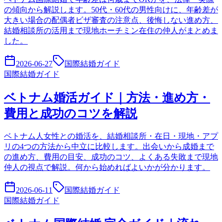
の傾向から解説します。50代・60代の男性向けに、年齢差が
大きい場合の配偶者ビザ審査の注意点、後悔しない進め方、
結婚相談所の活用まで現地ホーチミン在住の仲人がまとめま
した。
2026-06-27
国際結婚ガイド
国際結婚ガイド
ベトナム婚活ガイド｜方法・進め方・
費用と成功のコツを解説
ベトナム人女性との婚活を、結婚相談所・在日・現地・アプ
リの4つの方法から中立に比較します。出会いから成婚まで
の進め方、費用の目安、成功のコツ、よくある失敗まで現地
仲人の視点で解説。何から始めればよいかが分かります。
2026-06-11
国際結婚ガイド
国際結婚ガイド