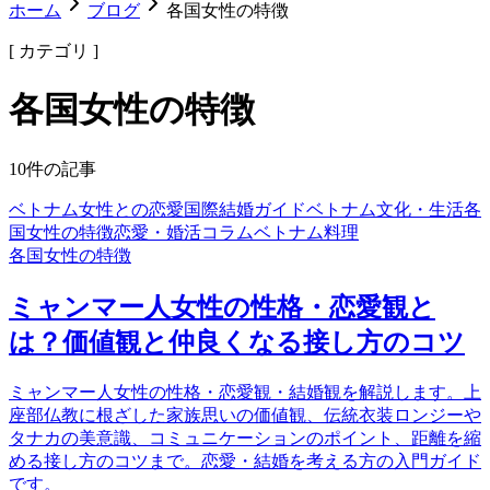
ホーム
ブログ
各国女性の特徴
[ カテゴリ ]
各国女性の特徴
10
件の記事
ベトナム女性との恋愛
国際結婚ガイド
ベトナム文化・生活
各
国女性の特徴
恋愛・婚活コラム
ベトナム料理
各国女性の特徴
ミャンマー人女性の性格・恋愛観と
は？価値観と仲良くなる接し方のコツ
ミャンマー人女性の性格・恋愛観・結婚観を解説します。上
座部仏教に根ざした家族思いの価値観、伝統衣装ロンジーや
タナカの美意識、コミュニケーションのポイント、距離を縮
める接し方のコツまで。恋愛・結婚を考える方の入門ガイド
です。