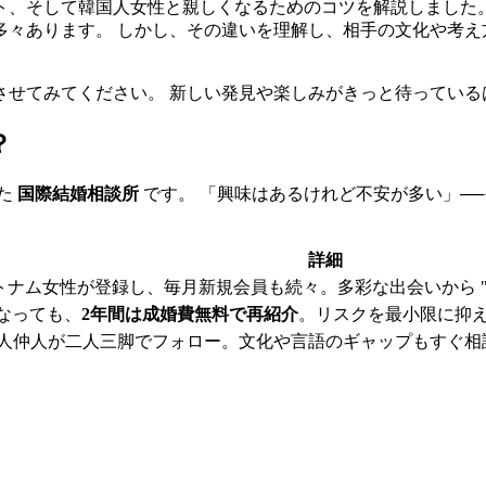
ト、そして韓国人女性と親しくなるためのコツを解説しました。
多々あります。 しかし、その違いを理解し、相手の文化や考え
させてみてください。 新しい発見や楽しみがきっと待っている
？
た
国際結婚相談所
です。 「興味はあるけれど不安が多い」──
詳細
トナム女性が登録し、毎月新規会員も続々。多彩な出会いから "
なっても、
2年間は成婚費無料で再紹介
。リスクを最小限に抑
日本人仲人が二人三脚でフォロー。文化や言語のギャップもすぐ