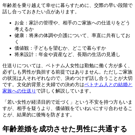
年齢差を乗り越えて幸せに暮らすために、交際の早い段階で
話し合っておきたい点があります。
お金：家計の管理や、相手のご家族への仕送りをどう
考えるか
健康：将来の体調や介護について、率直に共有してお
く
価値観：子どもを望むか、どこで暮らすか
将来設計：年金や資産など、長期の生活の見通し
仕送りについては、ベトナム人女性は勤勉に働く方が多く、
必ずしも男性が負担する前提ではありません。ただしご家族
の状況は人それぞれなので、決めつけず話し合うことが大切
です。文化的背景と夫婦での決め方は
ベトナム人との結婚と
家族への仕送り
で詳しく解説しています。
「若い女性が経済目的で近づく」という不安を持つ方もいま
すが、相手を疑うより、価値観をていねいにすり合わせるこ
とが、結果的に後悔を防ぎます。
年齢差婚を成功させた男性に共通する