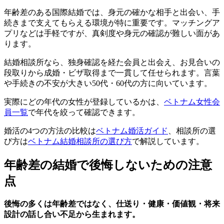
年齢差のある国際結婚では、身元の確かな相手と出会い、手
続きまで支えてもらえる環境が特に重要です。マッチングア
プリなどは手軽ですが、真剣度や身元の確認が難しい面があ
ります。
結婚相談所なら、独身確認を経た会員と出会え、お見合いの
段取りから成婚・ビザ取得まで一貫して任せられます。言葉
や手続きの不安が大きい50代・60代の方に向いています。
実際にどの年代の女性が登録しているかは、
ベトナム女性会
員一覧
で年代を絞って確認できます。
婚活の4つの方法の比較は
ベトナム婚活ガイド
、相談所の選
び方は
ベトナム結婚相談所の選び方
で解説しています。
年齢差の結婚で後悔しないための注意
点
後悔の多くは年齢差ではなく、仕送り・健康・価値観・将来
設計の話し合い不足から生まれます。