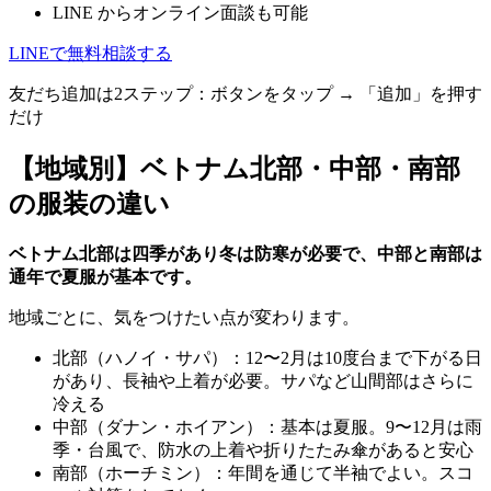
LINE からオンライン面談も可能
LINEで無料相談する
友だち追加は2ステップ：ボタンをタップ → 「追加」を押す
だけ
【地域別】ベトナム北部・中部・南部
の服装の違い
ベトナム北部は四季があり冬は防寒が必要で、中部と南部は
通年で夏服が基本です。
地域ごとに、気をつけたい点が変わります。
北部（ハノイ・サパ）：12〜2月は10度台まで下がる日
があり、長袖や上着が必要。サパなど山間部はさらに
冷える
中部（ダナン・ホイアン）：基本は夏服。9〜12月は雨
季・台風で、防水の上着や折りたたみ傘があると安心
南部（ホーチミン）：年間を通じて半袖でよい。スコ