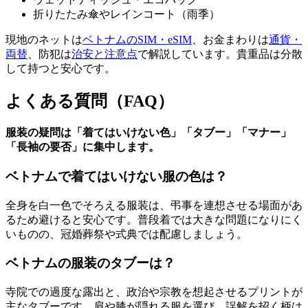
折りたたみ傘やレインコート（雨季）
現地のネットは
ベトナムのSIM・eSIM
、お金まわりは
通貨・
両替
、防犯は
治安と注意点
で解説しています。貴重品は分散
して持つと安心です。
よくある質問（FAQ）
服装の疑問は「着てはいけない色」「タブー」「マナー」
「長袖の要否」に集中します。
ベトナムで着てはいけない服の色は？
全身を白一色でそろえる服装は、弔事を連想させる場面があ
るため避けると安心です。普段着では大きな問題になりにく
いものの、冠婚葬祭や式典では配慮しましょう。
ベトナムの服装のタブーは？
寺院での過度な露出と、政治や宗教を想起させるプリントが
主なタブーです。肩や膝が隠れる服を選び、誤解を招く柄は