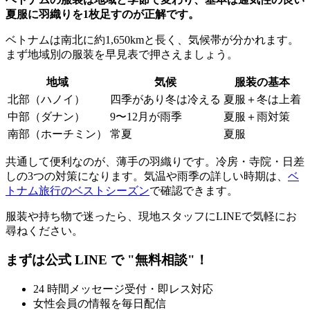
夏服に羽織りを1枚足すのが正解です。
ベトナムは南北に約1,650kmと長く、気候帯が分かれます。
まず地域別の服装を早見表で押さえましょう。
地域
気候
服装の基本
北部（ハノイ）
四季があり冬は冷える
夏服＋冬は上着
中部（ダナン）
9〜12月が雨季
夏服＋雨対策
南部（ホーチミン）
常夏
夏服
共通して便利なのが、薄手の羽織りです。冷房・寺院・日差
しの3つの対策になります。気温や雨季の詳しい時期は、
ベ
トナム旅行のベストシーズン
で確認できます。
服装や持ち物で迷ったら、現地スタッフにLINEで気軽にお
尋ねください。
まずは公式 LINE で "無料相談"！
24 時間メッセージ受付・即レス対応
女性会員の情報を毎日配信