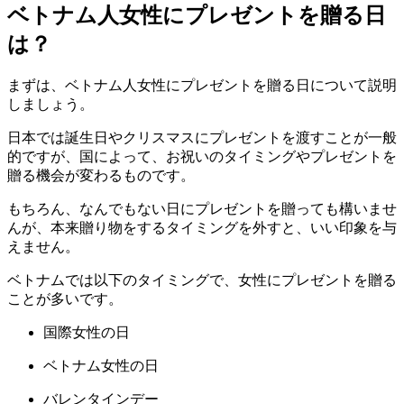
ベトナム人女性にプレゼントを贈る日
は？
まずは、ベトナム人女性にプレゼントを贈る日について説明
しましょう。
日本では誕生日やクリスマスにプレゼントを渡すことが一般
的ですが、国によって、お祝いのタイミングやプレゼントを
贈る機会が変わるものです。
もちろん、なんでもない日にプレゼントを贈っても構いませ
んが、本来贈り物をするタイミングを外すと、いい印象を与
えません。
ベトナムでは以下のタイミングで、女性にプレゼントを贈る
ことが多いです。
国際女性の日
ベトナム女性の日
バレンタインデー