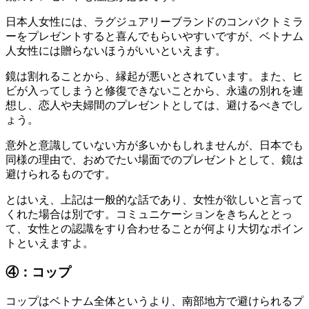
日本人女性には、ラグジュアリーブランドのコンパクトミラ
ーをプレゼントすると喜んでもらいやすいですが、ベトナム
人女性には贈らないほうがいいといえます。
鏡は割れることから、縁起が悪いとされています。また、ヒ
ビが入ってしまうと修復できないことから、永遠の別れを連
想し、恋人や夫婦間のプレゼントとしては、避けるべきでし
ょう。
意外と意識していない方が多いかもしれませんが、日本でも
同様の理由で、おめでたい場面でのプレゼントとして、鏡は
避けられるものです。
とはいえ、上記は一般的な話であり、女性が欲しいと言って
くれた場合は別です。コミュニケーションをきちんととっ
て、女性との認識をすり合わせることが何より大切なポイン
トといえますよ。
④：コップ
コップはベトナム全体というより、南部地方で避けられるプ