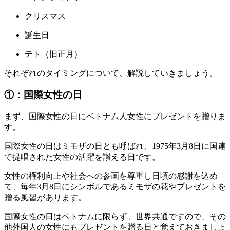
クリスマス
誕生日
テト（旧正月）
それぞれのタイミングについて、解説していきましょう。
①：国際女性の日
まず、国際女性の日にベトナム人女性にプレゼントを贈りま
す。
国際女性の日はミモザの日とも呼ばれ、1975年3月8日に国連
で提唱された女性の活躍を讃える日です。
女性の権利向上や社会への参画を尊重し日頃の感謝を込め
て、毎年3月8日にシンボルであるミモザの花やプレゼントを
贈る風習があります。
国際女性の日はベトナムに限らず、世界共通ですので、その
他外国人の女性にもプレゼントを贈る日と覚えておきましょ