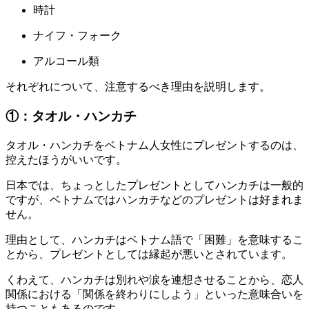
時計
ナイフ・フォーク
アルコール類
それぞれについて、注意するべき理由を説明します。
①：タオル・ハンカチ
タオル・ハンカチをベトナム人女性にプレゼントするのは、
控えたほうがいいです。
日本では、ちょっとしたプレゼントとしてハンカチは一般的
ですが、ベトナムではハンカチなどのプレゼントは好まれま
せん。
理由として、ハンカチはベトナム語で「困難」を意味するこ
とから、プレゼントとしては縁起が悪いとされています。
くわえて、ハンカチは別れや涙を連想させることから、恋人
関係における「関係を終わりにしよう」といった意味合いを
持つこともあるのです。