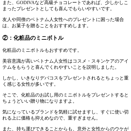
また、GODIVAなど高級チョコレートであれば、少しかしこ
まったプレゼントとしても喜んでもらいやすいです。
友人や同僚のベトナム人女性へのプレゼントに困った場合
は、お菓子を贈ることをおすすめします。
②：化粧品のミニボトル
化粧品のミニボトルもおすすめです。
美容意識が高いベトナム人女性はコスメ・スキンケアのアイ
テムをもらうと喜んでくれやすいことを説明しました。
しかし、いきなりデパコスをプレゼントされるとちょっと重
く感じる女性が多いです。
そこで、化粧品のお試し用のミニボトルをプレゼントすると
ちょうどいい贈り物になりますよ。
気になっているブランドを気軽に試せますし、すぐに使い切
れる上に価格も抑えめなので、重すぎません。
また、持ち運びできることからも、意外と女性からのウケが