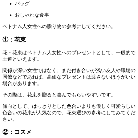
バッグ
おしゃれな食事
ベトナム人女性への贈り物の参考にしてください。
①：花束
花・花束はベトナム人女性へのプレゼントとして、一般的で
王道といえます。
関係が深い女性ではなく、まだ付き合いが浅い友人や職場の
同僚などであれば、高価なプレゼントは渡さないほうがいい
場合があります。
その際は、花束を贈ると喜んでもらいやすいです。
傾向として、はっきりとした色合いよりも優しく可愛らしい
色合いの花束が人気なので、花束選びの参考にしてみてくだ
さい。
②：コスメ