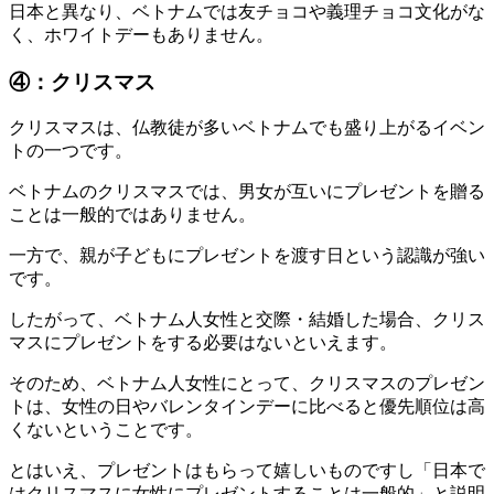
日本と異なり、ベトナムでは友チョコや義理チョコ文化がな
く、ホワイトデーもありません。
④：クリスマス
クリスマスは、仏教徒が多いベトナムでも盛り上がるイベン
トの一つです。
ベトナムのクリスマスでは、男女が互いにプレゼントを贈る
ことは一般的ではありません。
一方で、親が子どもにプレゼントを渡す日という認識が強い
です。
したがって、ベトナム人女性と交際・結婚した場合、クリス
マスにプレゼントをする必要はないといえます。
そのため、ベトナム人女性にとって、クリスマスのプレゼン
トは、女性の日やバレンタインデーに比べると優先順位は高
くないということです。
とはいえ、プレゼントはもらって嬉しいものですし「日本で
はクリスマスに女性にプレゼントすることは一般的」と説明