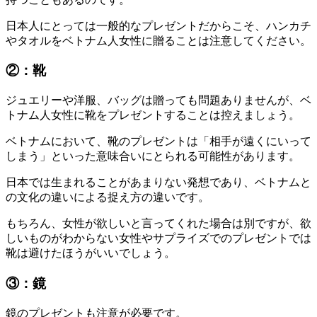
日本人にとっては一般的なプレゼントだからこそ、ハンカチ
やタオルをベトナム人女性に贈ることは注意してください。
②：靴
ジュエリーや洋服、バッグは贈っても問題ありませんが、ベ
トナム人女性に靴をプレゼントすることは控えましょう。
ベトナムにおいて、靴のプレゼントは「相手が遠くにいって
しまう」といった意味合いにとられる可能性があります。
日本では生まれることがあまりない発想であり、ベトナムと
の文化の違いによる捉え方の違いです。
もちろん、女性が欲しいと言ってくれた場合は別ですが、欲
しいものがわからない女性やサプライズでのプレゼントでは
靴は避けたほうがいいでしょう。
③：鏡
鏡のプレゼントも注意が必要です。