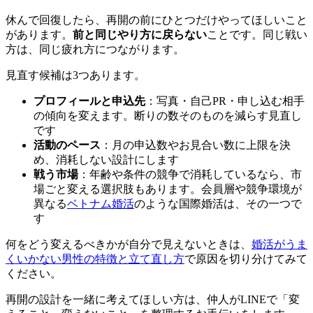
休んで回復したら、再開の前にひとつだけやってほしいこと
があります。
前と同じやり方に戻らない
ことです。同じ戦い
方は、同じ疲れ方につながります。
見直す候補は3つあります。
プロフィールと申込先
：写真・自己PR・申し込む相手
の傾向を変えます。断りの数そのものを減らす見直し
です
活動のペース
：月の申込数やお見合い数に上限を決
め、消耗しない設計にします
戦う市場
：年齢や条件の競争で消耗しているなら、市
場ごと変える選択肢もあります。会員層や競争環境が
異なる
ベトナム婚活
のような国際婚活は、その一つで
す
何をどう変えるべきかが自分で見えないときは、
婚活がうま
くいかない男性の特徴と立て直し方
で原因を切り分けてみて
ください。
再開の設計を一緒に考えてほしい方は、仲人がLINEで「変