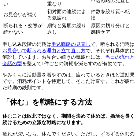
申込戦略の見直し
い
重なり
初対面の連続によ
件数を絞り質へ転
お見合いが続く
る気疲れ
換
断られる・交際が
期待と落胆の繰り
原因の切り分けと
続かない
返し
感情ケア
申し込み段階の消耗は
申込戦略の見直し
で、断られる消耗は
お見合いで断られる理由と立て直し方
で、それぞれ具体的に
解説しています。お見合い続きの気疲れには、
当日の流れと
会話の型
を整えて1件ごとの消耗を減らすのが有効です。
やみくもに活動量を増やすのは、疲れているときほど逆効果
です。消耗ポイントを特定して、そこだけ直す。これが疲れ
た時期の鉄則です。
「休む」を戦略にする方法
休むことは敗北ではなく、期間を決めて休めば、婚活を長く
続けるための立派な戦略になります。
疲れが深いなら、休んでください。ただし、ずるずる休むの