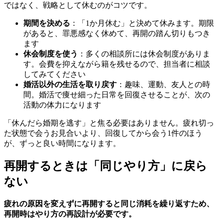
ではなく、戦略として休むのがコツです。
期間を決める
：「1か月休む」と決めて休みます。期限
があると、罪悪感なく休めて、再開の踏ん切りもつき
ます
休会制度を使う
：多くの相談所には休会制度がありま
す。会費を抑えながら籍を残せるので、担当者に相談
してみてください
婚活以外の生活を取り戻す
：趣味、運動、友人との時
間。婚活で痩せ細った日常を回復させることが、次の
活動の体力になります
「休んだら婚期を逃す」と焦る必要はありません。疲れ切っ
た状態で会うお見合いより、回復してから会う1件のほう
が、ずっと良い時間になります。
再開するときは「同じやり方」に戻ら
ない
疲れの原因を変えずに再開すると同じ消耗を繰り返すため、
再開時はやり方の再設計が必要です。