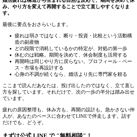
婚活疲れは構造から生まれる自然な反応で、期間を決めて休
み、やり方を変えて再開することで立て直しやすくなりま
す。
最後に要点をおさらいします。
疲れは弱さではなく、断り・投資・比較という活動構
造の副産物
どの段階で消耗しているかの特定が、対処の第一歩
休むのは戦略。期間を決めて、休会制度も活用する
再開時は同じやり方に戻らない。プロフィール・ペー
ス・市場を再設計する
心身の不調が続くなら、婚活より先に専門家を頼る
ここまで読んだあなたは、投げ出したのではなく、立て直し
方を探しています。それだけで、次の一歩の半分は踏み出せ
ています。
疲れの原因整理も、休み方も、再開の設計も。急かさない仲
人が、あなたのペースに合わせてLINEで伴走します。話す
だけでも、どうぞ。
まずは公式 LINE で "無料相談"！