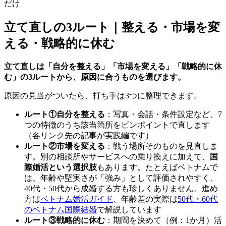
だけ
立て直しの3ルート｜整える・市場を変
える・戦略的に休む
立て直しは「自分を整える」「市場を変える」「戦略的に休
む」の3ルートから、原因に合うものを選びます。
原因の見当がついたら、打ち手は3つに整理できます。
ルート①自分を整える
：写真・会話・条件設定など、7
つの特徴のうち該当箇所をピンポイントで直します
（各リンク先の記事が実践編です）
ルート②市場を変える
：戦う場所そのものを見直しま
す。別の相談所やサービスへの乗り換えに加えて、
国
際婚活という選択肢
もあります。たとえばベトナムで
は、年齢や堅実さが「強み」として評価されやすく、
40代・50代から成婚する方も珍しくありません。進め
方は
ベトナム婚活ガイド
、年齢差の実際は
50代・60代
のベトナム国際結婚
で解説しています
ルート③戦略的に休む
：期間を決めて（例：1か月）活