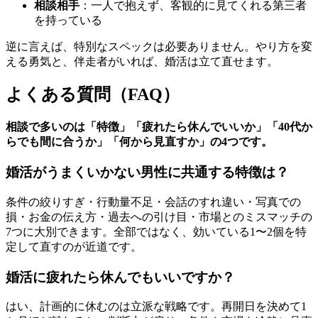
相談相手
：一人で抱えず、客観的に見てくれる第三者
を持っている
逆に言えば、特別なスペックは必要ありません。やり方を変
える勇気と、伴走者がいれば、婚活は立て直せます。
よくある質問（FAQ）
相談で多いのは「特徴」「疲れたら休んでいいか」「40代か
らでも間に合うか」「何から見直すか」の4つです。
婚活がうまくいかない男性に共通する特徴は？
条件の絞りすぎ・行動量不足・会話のすれ違い・写真での
損・お金の伝え方・過去への引け目・市場とのミスマッチの
7つに大別できます。全部ではなく、効いている1〜2個を特
定して直すのが近道です。
婚活に疲れたら休んでもいいですか？
はい、計画的に休むのは立派な戦略です。再開日を決めて1