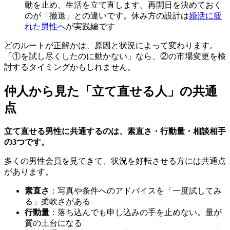
動を止め、生活を立て直します。再開日を決めておく
のが「撤退」との違いです。休み方の設計は
婚活に疲
れた男性へ
が実践編です
どのルートが正解かは、原因と状況によって変わります。
「①を試し尽くしたのに動かない」なら、②の市場変更を検
討するタイミングかもしれません。
仲人から見た「立て直せる人」の共通
点
立て直せる男性に共通するのは、素直さ・行動量・相談相手
の3つです。
多くの男性会員を見てきて、状況を好転させる方には共通点
があります。
素直さ
：写真や条件へのアドバイスを「一度試してみ
る」柔軟さがある
行動量
：落ち込んでも申し込みの手を止めない。量が
質の土台になる