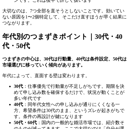
ンです。これは後半で詳しく扱います
大切なのは、7つ全部を直そうとしないことです。効いてい
ない原因を1〜2個特定して、そこだけ直すほうが早く結果に
つながります。
年代別のつまずきポイント｜30代・40
代・50代
つまずきの中心は、30代は行動量、40代は条件設定、50代は
市場選びに移っていく傾向があります。
年代によって、直面する壁は変わります。
30代
：仕事優先で行動量が不足しがちです。期限を決
めて申し込み数を確保するだけで、状況が動くことが
多い年代です
40代
：同年代女性への申し込みが通りにくくなる一
方、希望条件は30代のまま、というズレが起きがちで
す。条件の再設計が鍵になります
50代・60代
：国内の一般的な婚活市場では、紹介数そ
のものが減ってきます。ここで大切なのは「自分が選