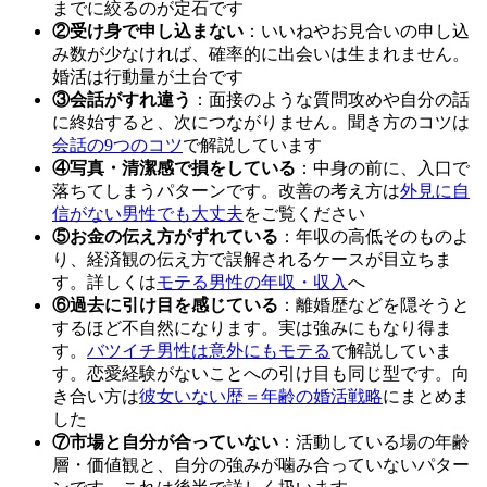
までに絞るのが定石です
②受け身で申し込まない
：いいねやお見合いの申し込
み数が少なければ、確率的に出会いは生まれません。
婚活は行動量が土台です
③会話がすれ違う
：面接のような質問攻めや自分の話
に終始すると、次につながりません。聞き方のコツは
会話の9つのコツ
で解説しています
④写真・清潔感で損をしている
：中身の前に、入口で
落ちてしまうパターンです。改善の考え方は
外見に自
信がない男性でも大丈夫
をご覧ください
⑤お金の伝え方がずれている
：年収の高低そのものよ
り、経済観の伝え方で誤解されるケースが目立ちま
す。詳しくは
モテる男性の年収・収入
へ
⑥過去に引け目を感じている
：離婚歴などを隠そうと
するほど不自然になります。実は強みにもなり得ま
す。
バツイチ男性は意外にもモテる
で解説していま
す。恋愛経験がないことへの引け目も同じ型です。向
き合い方は
彼女いない歴＝年齢の婚活戦略
にまとめま
した
⑦市場と自分が合っていない
：活動している場の年齢
層・価値観と、自分の強みが噛み合っていないパター