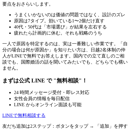
要点をおさらいします。
うまくいかないのは価値の問題ではなく、設計のズレ
原因は7タイプ。効いている1〜2個だけ直す
40代・50代は「市場選び」が結果を左右する
疲れたら計画的に休む。それも戦略のうち
一人で原因を特定するのは、実は一番難しい作業です。「自
分の場合は何が原因か」を知りたい方は、日越2名体制の仲
人がLINEで無料でお答えします。国内での立て直しのご相
談でも、国際婚活の話を聞いてみたいでも、どちらでも構い
ません。
まずは公式 LINE で "無料相談"！
24 時間メッセージ受付・即レス対応
女性会員の情報を毎日配信
LINE からオンライン面談も可能
LINEで無料相談する
友だち追加は2ステップ：ボタンをタップ → 「追加」を押す