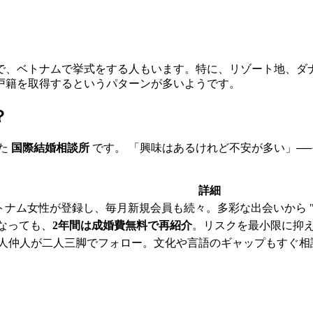
で、ベトナムで挙式をする人もいます。特に、リゾート地、ダ
戸籍を取得するというパターンが多いようです。
？
た
国際結婚相談所
です。 「興味はあるけれど不安が多い」──
詳細
トナム女性が登録し、毎月新規会員も続々。多彩な出会いから "
なっても、
2年間は成婚費無料で再紹介
。リスクを最小限に抑
日本人仲人が二人三脚でフォロー。文化や言語のギャップもすぐ