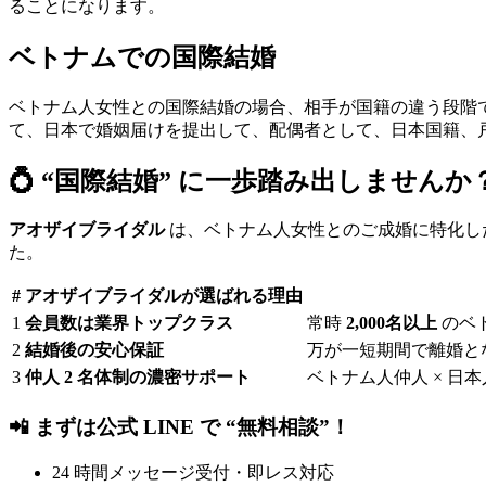
ることになります。
ベトナムでの国際結婚
ベトナム人女性との国際結婚の場合、相手が国籍の違う段階
て、日本で婚姻届けを提出して、配偶者として、日本国籍、
💍 “国際結婚” に一歩踏み出しませんか
アオザイブライダル
は、ベトナム人女性とのご成婚に特化し
た。
#
アオザイブライダルが選ばれる理由
1
会員数は業界トップクラス
常時
2,000名以上
のベ
2
結婚後の安心保証
万が一短期間で離婚と
3
仲人 2 名体制の濃密サポート
ベトナム人仲人 × 
📲 まずは公式 LINE で “無料相談”！
24 時間メッセージ受付・即レス対応