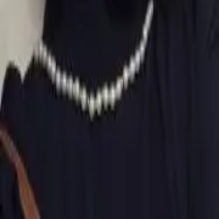
ベトナム女性をご紹介する国際結婚相談所。ベトナム人仲人
と日本人仲人の2名体制で安心サポート。
リンク
ベトナム女性一覧
サービス
料金
ご登録方法
運営情報
ブログ
人気ガイド
ベトナム国際結婚 完全ガイド
国際結婚の費用ガイド