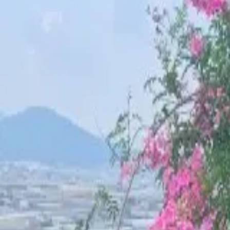
お酒
飲まない
日本語力
N4
結婚歴
なし
出産歴
なし
LINEでお気軽にご相談
こちらの女性とお見合い希望の方は
下記からLINE追加してください。
LINE友だち追加
上記の女性のお見合い条件・詳細情報はLINEにてお伝えしま