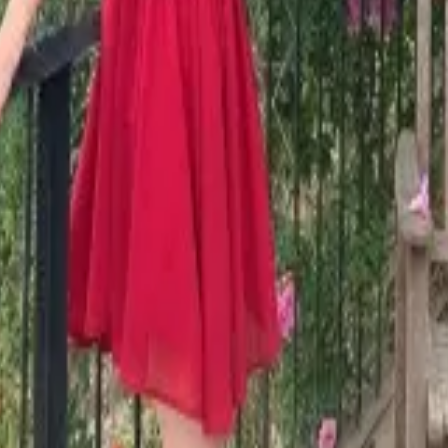
と日本人仲人の2名体制で安心サポート。