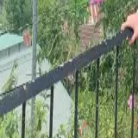
ベトナム女性をご紹介する国際結婚相談所。ベトナム人仲人
リンク
ベトナム女性一覧
サービス
料金
ご登録方法
運営情報
ブログ
人気ガイド
ベトナム国際結婚 完全ガイド
国際結婚の費用ガイド
配偶者ビザの取り方
結婚相談所の選び方