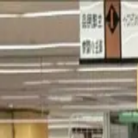
ホーム
ベトナム女性一覧
サービス
料金
成婚実績・お客様の声
ご登録方法
相談所について
ブログ