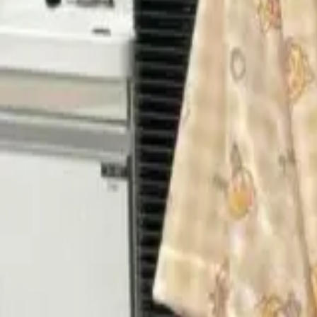
ベトナム女性をご紹介する国際結婚相談所。ベトナム人仲人
リンク
ベトナム女性一覧
サービス
料金
ご登録方法
運営情報
ブログ
人気ガイド
ベトナム国際結婚 完全ガイド
国際結婚の費用ガイド
配偶者ビザの取り方
結婚相談所の選び方