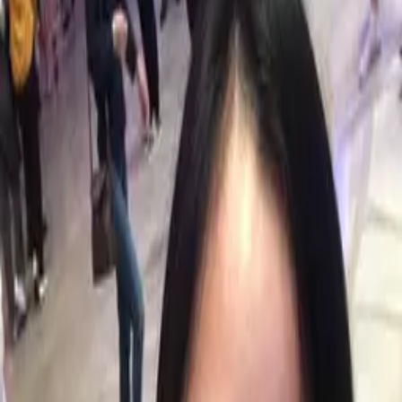
←
会員一覧に戻る
Member Profile
No.
3875
|
30
歳
茨城県
‹
›
女性詳細情報
No
3875
年齢
30歳
国籍
ベトナム
居住地
茨城県
身長体重
155cm / 46kg
仕事
食品会社
学歴
高校
タバコ
吸わない