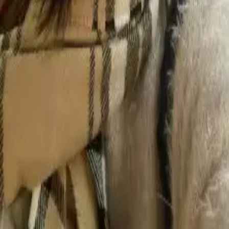
ベトナム女性をご紹介する国際結婚相談所。ベトナム人仲人
と日本人仲人の2名体制で安心サポート。
リンク
ベトナム女性一覧
サービス
料金
ご登録方法
運営情報
ブログ
人気ガイド
ベトナム国際結婚 完全ガイド
国際結婚の費用ガイド