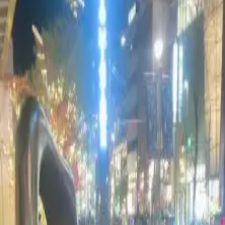
←
会員一覧に戻る
Member Profile
No.
2902
|
34
歳
東京都
‹
›
女性詳細情報
No
2902
年齢
34歳
国籍
ベトナム
居住地
東京都
身長体重
151cm / 46kg
仕事
会社員
学歴
高校
タバコ
吸わない